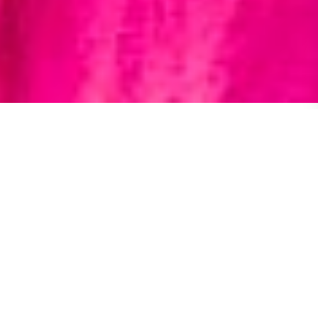
MOSTAR & VODOPADI
KRAVICE JEDNODNEVNI IZLET
HRK € 70 po osobi