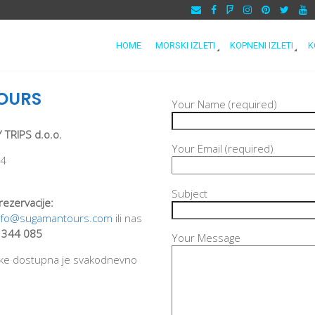
HOME
MORSKI IZLETI
KOPNENI IZLETI
K
OURS
Your Name (required)
 TRIPS d.o.o.
Your Email (required)
 4
Subject
 rezervacije:
nfo@sugamantours.com
ili nas
 344 085
Your Message
nike dostupna je svakodnevno