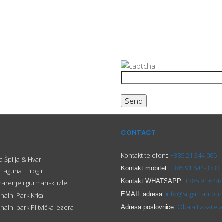
CONTACT
Kontakt telefon:
+385 21 344 085
:
 Špilja & Hvar
+385 91 644-3333
Kontakt mobitel:
 Laguna i Trogir
+385 91 644
Kontakt WHATSAPP:
narenje i gurmanski izlet
info@sugamantour
EMAIL adresa:
nalni Park Krka
Obala Lazareta
nalni park Plitvička jezera
Adresa poslovnice: