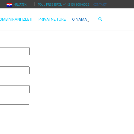
HRVATSKI
TOLL FREE BROJ: +1 (213) 808-6022
KONTAKT
OMBINIRANI IZLETI
PRIVATNE TURE
O NAMA