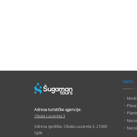
INFO
Modra
Plava
Adresa turističke agencije:
Plani
Obala Lazareta 3
Nacio
Adresa sjedišta: Obala Lazareta 3, 21000
Nacio
Split