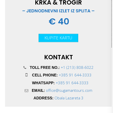
KRKA & TROGIR
– JEDNODNEVNI IZLET IZ SPLITA –
€ 40
KUPITE KARTU
KONTAKT
+1 (213) 808-6022
TOLL FREE NO.:
+385 91 644-3333
CELL PHONE:
+385 91 644-3333
WHATSAPP:
office@sugamantours.com
EMAIL:
Obala Lazareta 3
ADDRESS: