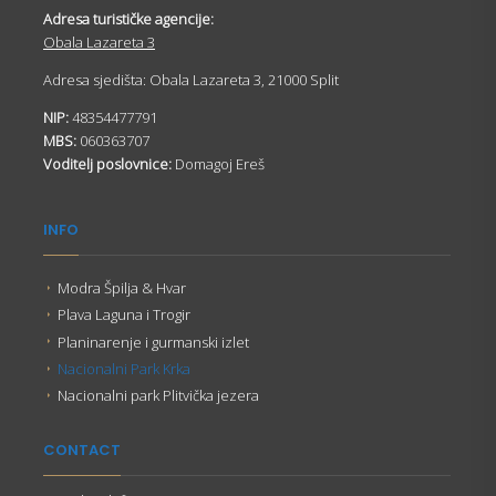
Adresa turističke agencije:
Obala Lazareta 3
Adresa sjedišta: Obala Lazareta 3, 21000 Split
NIP:
48354477791
MBS:
060363707
Voditelj poslovnice:
Domagoj Ereš
INFO
Modra Špilja & Hvar
Plava Laguna i Trogir
Planinarenje i gurmanski izlet
Nacionalni Park Krka
Nacionalni park Plitvička jezera
CONTACT