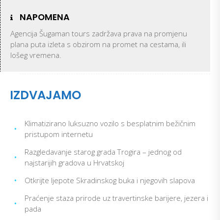
NAPOMENA
Agencija Šugaman tours zadržava prava na promjenu
plana puta izleta s obzirom na promet na cestama, ili
lošeg vremena.
IZDVAJAMO
Klimatizirano luksuzno vozilo s besplatnim bežičnim
•
pristupom internetu
Razgledavanje starog grada Trogira – jednog od
•
najstarijih gradova u Hrvatskoj
•
Otkrijte ljepote Skradinskog buka i njegovih slapova
Praćenje staza prirode uz travertinske barijere, jezera i
•
pada