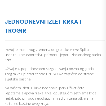
JEDNODNEVNI IZLET KRKA I
TROGIR
Izdvojite malo svog vremena od gradske vreve Splita i
uronite u neusporedivu prirodnu ljepotu Nacionalnog parka
Krka.
Uživajte u popodnevnom razgledavanju poznatog grada
Trogira koji je stari centar UNESCO-a zaštićen od strane
svjetske baštine
Na našem izletu u Krka nacionalni park uživat ćete u
ljepotama slapova rijeke Krke, opuštajućim šetnjama kroz
netaknutu prirodu i edukativnim radionicama otkrivanja
kulturne baštine ovog kraja.