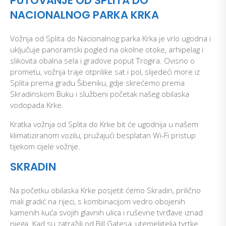
PUTOVANJE OD SPLITA DO
NACIONALNOG PARKA KRKA
Vožnja od Splita do Nacionalnog parka Krka je vrlo ugodna i
uključuje panoramski pogled na okolne otoke, arhipelag i
slikovita obalna sela i gradove poput Trogira. Ovisno o
prometu, vožnja traje otprilike sat i pol, slijedeći more iz
Splita prema gradu Šibeniku, gdje skrećemo prema
Skradinskom Buku i službeni početak našeg obilaska
vodopada Krke.
Kratka vožnja od Splita do Krke bit će ugodnija u našem
klimatiziranom vozilu, pružajući besplatan Wi-Fi pristup
tijekom cijele vožnje.
SKRADIN
Na početku obilaska Krke posjetit ćemo Skradin, prilično
mali gradić na rijeci, s kombinacijom vedro obojenih
kamenih kuća svojih glavnih ulica i ruševne tvrđave iznad
njega. Kad su zatražili od Bill Gatesa, utemeljitelja tvrtke