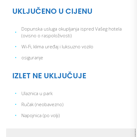
UKLJUČENO U CIJENU
Dopunska usluga okupljanja ispred Vašeg hotela
•
(ovisno o raspoloživosti)
•
Wi-Fi, klima uređaj i luksuzno vozilo
•
osiguranje
IZLET NE UKLJUČUJE
•
Ulaznica u park
•
Ručak (neobavezno)
•
Napojnica (po volji)