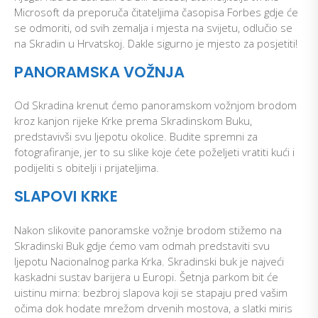
Microsoft da preporuča čitateljima časopisa Forbes gdje će
se odmoriti, od svih zemalja i mjesta na svijetu, odlučio se
na Skradin u Hrvatskoj. Dakle sigurno je mjesto za posjetiti!
PANORAMSKA VOŽNJA
Od Skradina krenut ćemo panoramskom vožnjom brodom
kroz kanjon rijeke Krke prema Skradinskom Buku,
predstavivši svu ljepotu okolice. Budite spremni za
fotografiranje, jer to su slike koje ćete poželjeti vratiti kući i
podijeliti s obitelji i prijateljima.
SLAPOVI KRKE
Nakon slikovite panoramske vožnje brodom stižemo na
Skradinski Buk gdje ćemo vam odmah predstaviti svu
ljepotu Nacionalnog parka Krka. Skradinski buk je najveći
kaskadni sustav barijera u Europi. Šetnja parkom bit će
uistinu mirna: bezbroj slapova koji se stapaju pred vašim
očima dok hodate mrežom drvenih mostova, a slatki miris