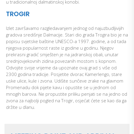
u tradicionalnoj dalmatinskoj konobi.
TROGIR
Izlet završavamo razgledavanjem jednog od najuzbudljivijih
gradova središnje Dalmacije. Stari dio grada Trogira bio je na
popisu svjetske baštine UNESCO-a 1997. godine, a od tada
njegova popularnost raste iz godine u godinu. Njegov
prekrasni gradić smješten je na jadranskoj obali, unutar
srednjovjekovnih zidina povezanih mostom s kopnom.
Odvojite svoje vrijeme da upoznate ovaj grad s više od
2300 godina tradicije. Posjetite dvorac Kamerlengo, stare
uske ulice, kule i zvona. Udišite sunčeve zrake na glavnom
Promenadu dok pijete kavu i opustite se u jednom od
mnogih barova. Ne propustite priliku penjati se na jedno od
zvona za najbolji pogled na Trogir, osjećat ćete se kao da ga
držite u dlanu.