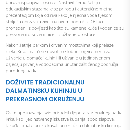
borova ispunjava nosnice. Nastavit ćemo šetnju
edukacijskim stazama kroz prirodu i autentičnom etno
prezentacijom koja otkriva kako je riječna voda tijekom
stoljeća održavala život na ovom području. Ostaci
pronađeni iz povijesti kao što su kamene kuće i vodenice su
pretvoreni u suvenirnice i izložbene prostore.
Nakon šetnje parkom i drvenim mostovima koji prelaze
rijeku Krku imat ćete dovoljno slobodnog vremena za
uživanje u domaćoj kuhinji ili uživanje u jedinstvenom
osjećaju plivanja vodopadima unutar zaštićenog područja
prirodnog parka.
DOŽIVITE TRADICIONALNU
DALMATINSKU KUHINJU U
PREKRASNOM OKRUŽENJU
Osim upoznavanja svih prirodnih ljepota Nacionalnog parka
Krka, kao i jedinstvenog iskustva kupanja ispod slapova,
također imate priliku kušati autentičnu dalmatinsku kuhinju